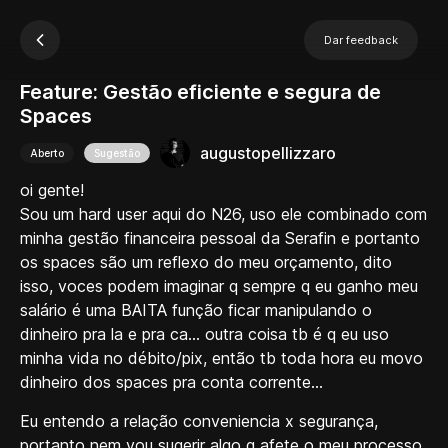
Dar feedback
Feature: Gestão eficiente e segura de
Spaces
augustopellizzaro
Aberto
Sugestão
oi gente!
Sou um hard user aqui do N26, uso ele combinado com
minha gestão financeira pessoal da Serafin e portanto
os spaces são um reflexo do meu orçamento, dito
isso, voces podem imaginar q sempre q eu ganho meu
salário é uma BAITA função ficar manipulando o
dinheiro pra la e pra ca... outra coisa tb é q eu uso
minha vida no débito/pix, então tb toda hora eu movo
dinheiro dos spaces pra conta corrente...
Eu entendo a relação conveniencia x segurança,
portanto nem vou sugerir algo q afete o meu processo