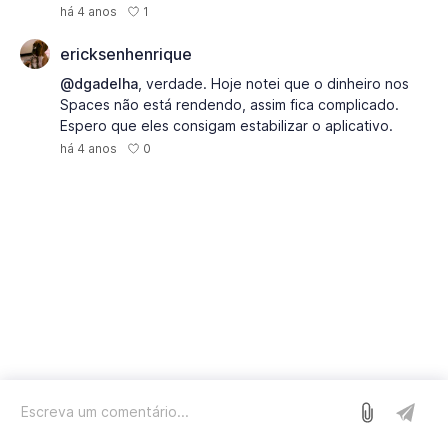
1
há 4 anos
ericksenhenrique
@dgadelha
, verdade. Hoje notei que o dinheiro nos
Spaces não está rendendo, assim fica complicado.
Espero que eles consigam estabilizar o aplicativo.
0
há 4 anos
Entrar
Nós usamos o Sleekplan