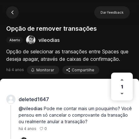
Dar feedback
Opção de remover transações
vileodias
Aberto
Opção de selecionar as transações entre Spaces que
deseja apagar, através de caixas de confirmação.
há 4 anos
Monitorar
Compartilhe
1
deleted1647
@vileodias
Pode me contar mais um pouquinho? Você
pensou em só cancelar o comprovante da transação
ou realmente anular a transação?
0
há 4 anos