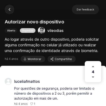
Dar feedback
Autorizar novo dispositivo
vileodias
Aberto
Sugestão
Ao logar através de outro dispositivo, poderia solicitar
alguma confirmação no celular já utilizado ou realizar
uma confirmação de identidade através de biometria.
há 4 anos
Monitorar
Compartilhe
4
luceliafmattos
Por questões de segurança, poderia ser limitado o
número de dispositivos a 2 ou 3, porém permitir a
autorização em mais de um.
1
há 4 anos