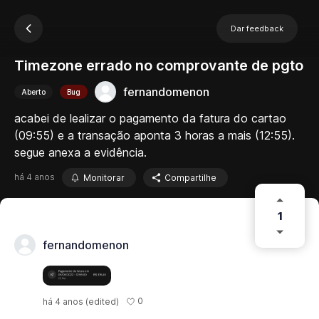
Dar feedback
Timezone errado no comprovante de pgto
fernandomenon
Aberto
Bug
acabei de lealizar o pagamento da fatura do cartao
(09:55) e a transação aponta 3 horas a mais (12:55).
segue anexa a evidência.
há 4 anos
Monitorar
Compartilhe
1
fernandomenon
0
há 4 anos
(edited)