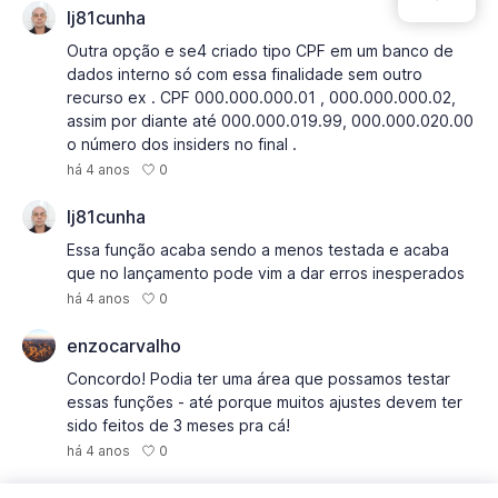
lj81cunha
Outra opção e se4 criado tipo CPF em um banco de
dados interno só com essa finalidade sem outro
recurso ex . CPF 000.000.000.01 , 000.000.000.02,
assim por diante até 000.000.019.99, 000.000.020.00
o número dos insiders no final .
0
há 4 anos
lj81cunha
Essa função acaba sendo a menos testada e acaba
que no lançamento pode vim a dar erros inesperados
0
há 4 anos
enzocarvalho
Concordo! Podia ter uma área que possamos testar
essas funções - até porque muitos ajustes devem ter
sido feitos de 3 meses pra cá!
0
há 4 anos