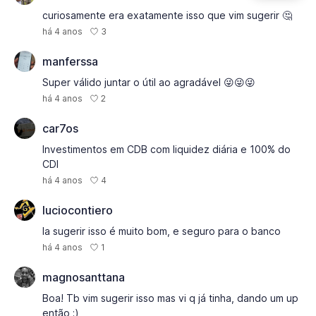
curiosamente era exatamente isso que vim sugerir 🤔
3
há 4 anos
manferssa
Super válido juntar o útil ao agradável 😜😜😜
2
há 4 anos
car7os
Investimentos em CDB com liquidez diária e 100% do
CDI
4
há 4 anos
luciocontiero
Ia sugerir isso é muito bom, e seguro para o banco
1
há 4 anos
magnosanttana
Boa! Tb vim sugerir isso mas vi q já tinha, dando um up
então ;)