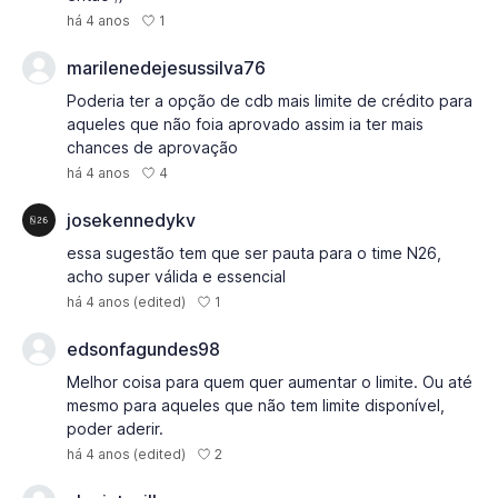
1
há 4 anos
marilenedejesussilva76
Poderia ter a opção de cdb mais limite de crédito para
aqueles que não foia aprovado assim ia ter mais
chances de aprovação
4
há 4 anos
josekennedykv
essa sugestão tem que ser pauta para o time N26,
acho super válida e essencial
1
há 4 anos
(edited)
edsonfagundes98
Melhor coisa para quem quer aumentar o limite. Ou até
mesmo para aqueles que não tem limite disponível,
poder aderir.
2
há 4 anos
(edited)