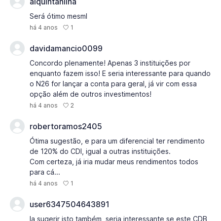
alquintanilha
Será ótimo mesml
1
há 4 anos
davidamancio0099
Concordo plenamente! Apenas 3 instituições por
enquanto fazem isso! E seria interessante para quando
o N26 for lançar a conta para geral, já vir com essa
opção além de outros investimentos!
2
há 4 anos
robertoramos2405
Ótima sugestão, e para um diferencial ter rendimento
de 120% do CDI, igual a outras instituições.
Com certeza, já iria mudar meus rendimentos todos
para cá...
1
há 4 anos
user6347504643891
Ia sugerir isto também, seria interessante se este CDB