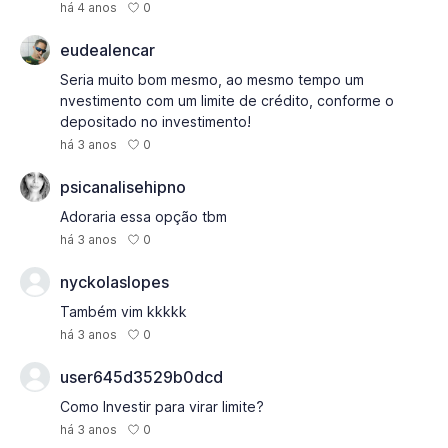
0
há 4 anos
eudealencar
Seria muito bom mesmo, ao mesmo tempo um
nvestimento com um limite de crédito, conforme o
depositado no investimento!
0
há 3 anos
psicanalisehipno
Adoraria essa opção tbm
0
há 3 anos
nyckolaslopes
Também vim kkkkk
0
há 3 anos
user645d3529b0dcd
Como Investir para virar limite?
0
há 3 anos