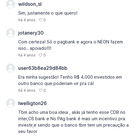
wildson_sl
Sim, justamente o que quero!
0
há 4 anos
jotanery30
Com certeza! Só o pagbank e agora o NEON fazem
isso.. apoiado!!!!
0
há 4 anos
user63b8ea29d84bb
Era minha sugestão! Tenho R$ 4.000 investidos em
outro banco que poderiam vir pra cá!
0
há 4 anos
lwelligton26
Tbm acho uma boa ideia , aliás já tenho esse CDB no
inter,C6 bank e No PAg bank é mais um incentivo pra
investir,e sendo que o banco tbm tem um precaução a
seu favor