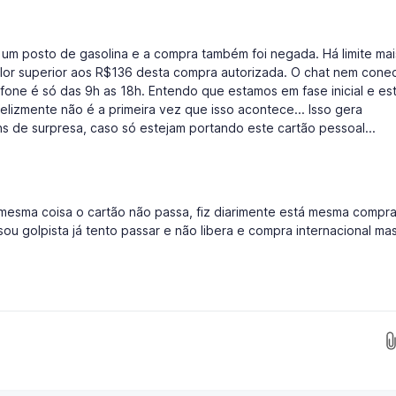
 um posto de gasolina e a compra também foi negada. Há limite ma
valor superior aos R$136 desta compra autorizada. O chat nem cone
fone é só das 9h as 18h. Entendo que estamos em fase inicial e es
lizmente não é a primeira vez que isso acontece... Isso gera
 de surpresa, caso só estejam portando este cartão pessoal...
e mesma coisa o cartão não passa, fiz diarimente está mesma compr
sou golpista já tento passar e não libera e compra internacional ma