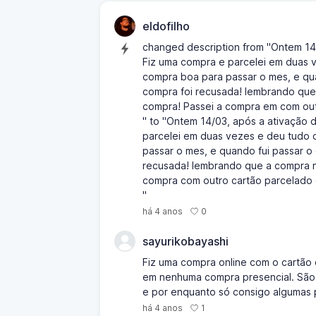
eldofilho
changed description from "Ontem 14/0
Fiz uma compra e parcelei em duas v
compra boa para passar o mes, e qua
compra foi recusada! lembrando que 
compra! Passei a compra em com out
" to "Ontem 14/03, após a ativação d
parcelei em duas vezes e deu tudo 
passar o mes, e quando fui passar o
recusada! lembrando que a compra nã
compra com outro cartão parcelado
"
0
há 4 anos
sayurikobayashi
Fiz uma compra online com o cartão d
em nenhuma compra presencial. São 
e por enquanto só consigo algumas 
1
há 4 anos