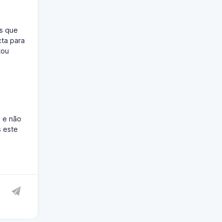
is que
cta para
tou
a e não
s este