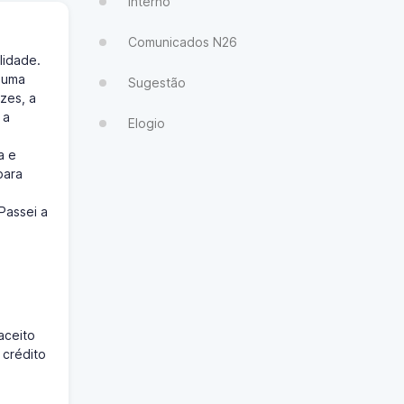
Interno
Comunicados N26
lidade.
 uma
Sugestão
zes, a
 a
Elogio
a e
para
Passei a
aceito
 crédito