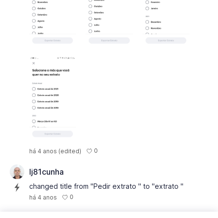
0
há 4 anos
(edited)
lj81cunha
changed title from "Pedir extrato " to "extrato "
0
há 4 anos