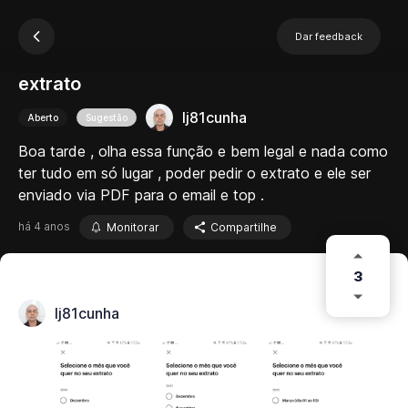
Dar feedback
extrato
lj81cunha
Aberto
Sugestão
Boa tarde , olha essa função e bem legal e nada como
ter tudo em só lugar , poder pedir o extrato e ele ser
enviado via PDF para o email e top .
há 4 anos
Monitorar
Compartilhe
3
lj81cunha