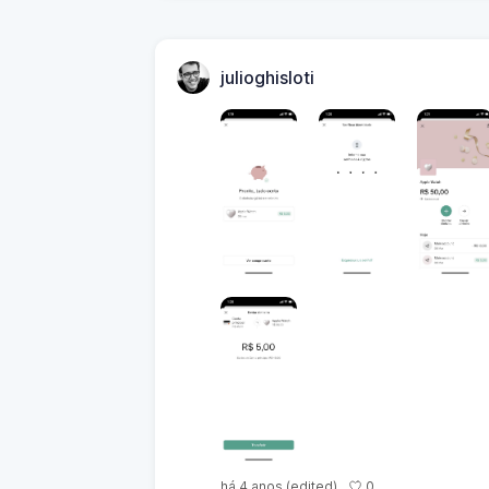
julioghisloti
0
há 4 anos
(edited)