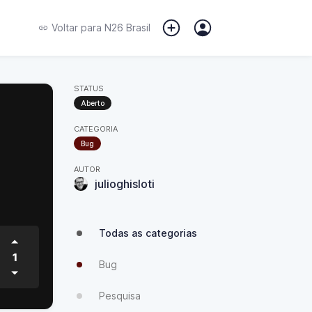
Voltar para
N26 Brasil
STATUS
Aberto
CATEGORIA
Bug
AUTOR
julioghisloti
Todas as categorias
1
Bug
Pesquisa