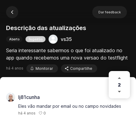
Dar feedback
Descrição das atualizações
vs35
Aberto
Sugestão
Seria interessante sabermos o que foi atualizado no
app quando recebemos uma nova versao do testflight
há 4 anos
Monitorar
Compartilhe
2
lj81cunha
Eles vão mandar por email ou no campo novidades
0
há 4 anos