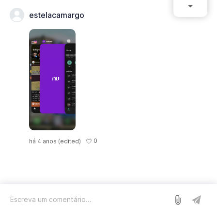
estelacamargo
0
há 4 anos
(edited)
Entrar
Nós usamos o Sleekplan