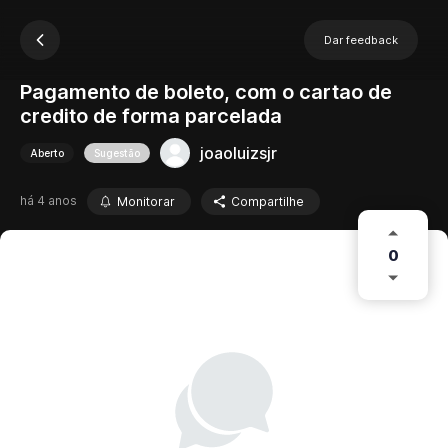
Dar feedback
Pagamento de boleto, com o cartao de
credito de forma parcelada
joaoluizsjr
Aberto
Sugestão
há 4 anos
Monitorar
Compartilhe
0