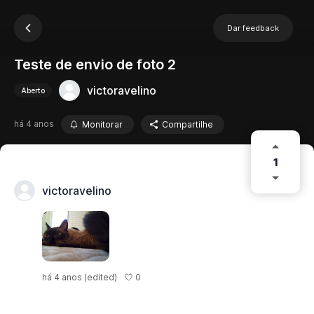
Dar feedback
Teste de envio de foto 2
victoravelino
Aberto
há 4 anos
Monitorar
Compartilhe
1
victoravelino
0
há 4 anos
(edited)