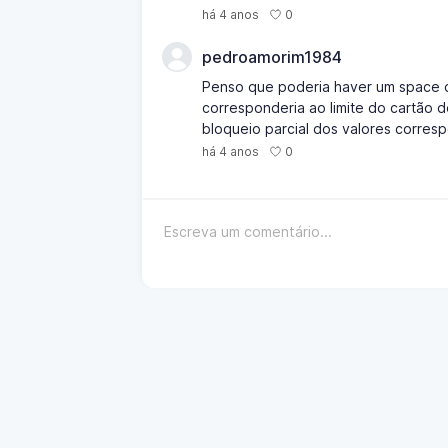
0
há 4 anos
pedroamorim1984
Penso que poderia haver um space cr
corresponderia ao limite do cartão d
bloqueio parcial dos valores corresp
0
há 4 anos