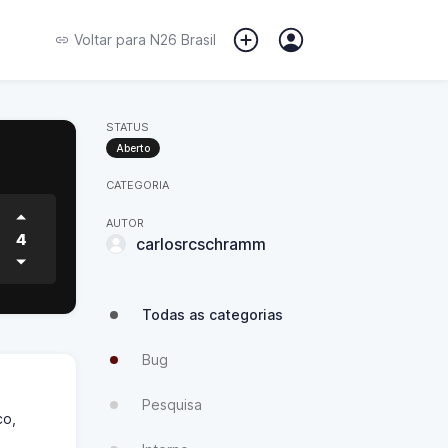
Voltar para
N26 Brasil
STATUS
Aberto
CATEGORIA
AUTOR
4
carlosrcschramm
Todas as categorias
Bug
Pesquisa
co,