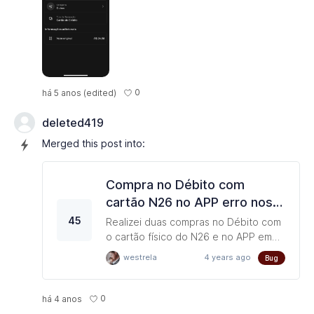
0
há 5 anos
(edited)
deleted419
Merged this post into:
Compra no Débito com
cartão N26 no APP erro nos
"Detalhes" do "Tipo de
45
Realizei duas compras no Débito com
Transação" aparece: "Cartão
o cartão físico do N26 e no APP em
"Detalhes", "Tipo de Transação" está
de Crédito"
westrela
4 years ago
Bug
aparecendo errado que a compra foi
com "Cartão de Crédito". Poderiam
corrigir para aparecer o "Tipo de
0
há 4 anos
Transação" como "Cartão de Débito".