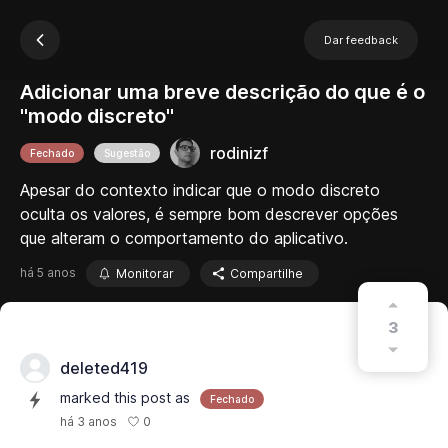
Dar feedback
Adicionar uma breve descrição do que é o
"modo discreto"
rodinizf
Fechado
Sugestão
Apesar do contexto indicar que o modo discreto
oculta os valores, é sempre bom descrever opções
que alteram o comportamento do aplicativo.
há 5 anos
Monitorar
Compartilhe
3
deleted419
marked this post as
Fechado
0
há 3 anos