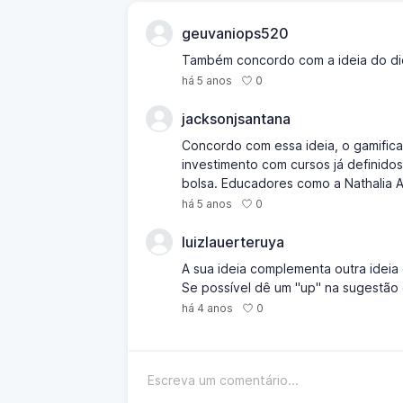
geuvaniops520
Também concordo com a ideia do d
0
há 5 anos
jacksonjsantana
Concordo com essa ideia, o gamificat
investimento com cursos já definidos
bolsa. Educadores como a Nathalia A
0
há 5 anos
luizlauerteruya
A sua ideia complementa outra idei
Se possível dê um "up" na sugestão 
0
há 4 anos