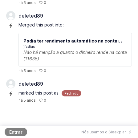
0
há 5 anos
deleted89
Merged this post into:
Podia ter rendimento automático na conta
by
jfsdias
Não há menção a quanto o dinheiro rende na conta
(11635)
0
há 5 anos
deleted89
marked this post as
Fechado
0
há 5 anos
Entrar
Nós usamos o Sleekplan