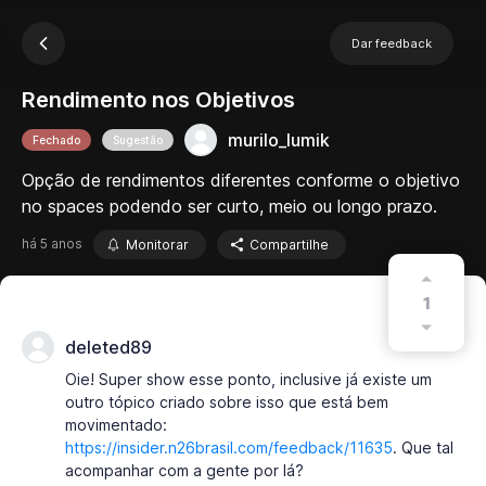
Dar feedback
Rendimento nos Objetivos
murilo_lumik
Fechado
Sugestão
Opção de rendimentos diferentes conforme o objetivo
no spaces podendo ser curto, meio ou longo prazo.
há 5 anos
Monitorar
Compartilhe
1
deleted89
Oie! Super show esse ponto, inclusive já existe um
outro tópico criado sobre isso que está bem
movimentado:
https://insider.n26brasil.com/feedback/11635
. Que tal
acompanhar com a gente por lá?