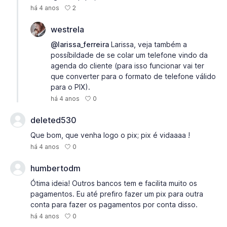
2
há 4 anos
westrela
@larissa_ferreira
Larissa, veja também a
possíbildade de se colar um telefone vindo da
agenda do cliente (para isso funcionar vai ter
que converter para o formato de telefone válido
para o PIX).
0
há 4 anos
deleted530
Que bom, que venha logo o pix; pix é vidaaaa !
0
há 4 anos
humbertodm
Ótima ideia! Outros bancos tem e facilita muito os
pagamentos. Eu até prefiro fazer um pix para outra
conta para fazer os pagamentos por conta disso.
0
há 4 anos