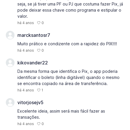
seja, se já tiver uma PF ou PJ que costuma fazer Pix, já
pode deixar essa chave como programa e estipular o
valor.
0
há 4 anos
marcksantosr7
Muito prático e condizente com a rapidez do PIX!!!!
0
há 4 anos
kikovander22
Da mesma forma que identifica o Pix, o app poderia
identificar o boleto (linha digitável) quando o mesmo
se encontra copiado na área de transferência.
1
há 4 anos
vitorjosejv5
Excelente ideia, assim será mais fácil fazer as
transações.
0
há 4 anos