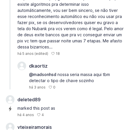
existe algoritmos pra determinar isso
automáticamente, vou ser bem sincero, se não tiver
esse reconhecimento automático eu não vou usar pra
fazer pix, se os desenvolvedores quiser eu gravo a
tela do Nubank pra vcs verem como é legal. Pelo amor
de deus exite bancos que pra vc conseguir enviar um
pix vc tem que passar noite umas 7 etapas. Me afasto
dessa bizarrices...
18
há 5 anos
(edited)
dkaortiz
@madsonhsd
nossa seria massa aqui tbm
detectar o tipo de chave sozinho
0
há 3 anos
deleted89
marked this post as
4
há 4 anos
vteixeiramorais