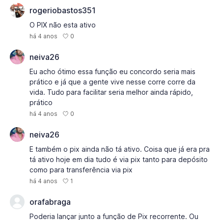
rogeriobastos351
O PIX não esta ativo
0
há 4 anos
neiva26
Eu acho ótimo essa função eu concordo seria mais
prático e já que a gente vive nesse corre corre da
vida. Tudo para facilitar seria melhor ainda rápido,
prático
0
há 4 anos
neiva26
E também o pix ainda não tá ativo. Coisa que já era pra
tá ativo hoje em dia tudo é via pix tanto para depósito
como para transferência via pix
1
há 4 anos
orafabraga
Poderia lançar junto a função de Pix recorrente. Ou