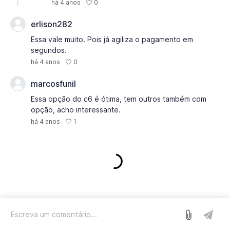
0
há 4 anos
erlison282
Essa vale muito. Pois já agiliza o pagamento em
segundos.
0
há 4 anos
marcosfunil
Essa opção do c6 é ótima, tem outros também com
opção, acho interessante.
1
há 4 anos
Entrar
Nós usamos o Sleekplan