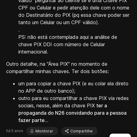
válido" perguntar ao cliente se é uma Chave PIX
CPF ou Celular e pedir atenção dele com o nome
do Destinatário do PIX (pq essa chave poder ser
tanto um Celular ou um CPF válido).
.
PS: não está contemplada aqui a análise de
chave PIX DDI com número de Celular
internacional.
Outro detalhe, na "Área PIX" no momento de
compartilhar minhas chaves. Ter dois botões:
um para copiar a chave PIX (e eu colar ela direto
no APP de outro banco);
outro para eu compartilhar a chave PIX via redes
sociais, nesse, além da chave PIX
ter a
propaganda do N26 convidando para a pessoa
fazer parte...
há 5 anos
Monitorar
Compartilhe