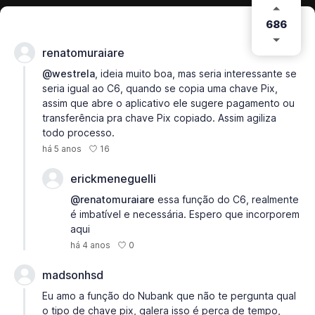
686
renatomuraiare
@westrela
, ideia muito boa, mas seria interessante se
seria igual ao C6, quando se copia uma chave Pix,
assim que abre o aplicativo ele sugere pagamento ou
transferência pra chave Pix copiado. Assim agiliza
todo processo.
16
há 5 anos
erickmeneguelli
@renatomuraiare
essa função do C6, realmente
é imbatível e necessária. Espero que incorporem
aqui
0
há 4 anos
madsonhsd
Eu amo a função do Nubank que não te pergunta qual
o tipo de chave pix, galera isso é perca de tempo,