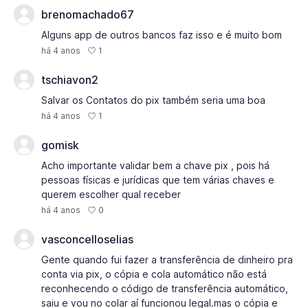
brenomachado67
Alguns app de outros bancos faz isso e é muito bom
1
há 4 anos
tschiavon2
Salvar os Contatos do pix também seria uma boa
1
há 4 anos
gomisk
Acho importante validar bem a chave pix , pois há
pessoas físicas e jurídicas que tem várias chaves e
querem escolher qual receber
0
há 4 anos
vasconcelloselias
Gente quando fui fazer a transferência de dinheiro pra
conta via pix, o cópia e cola automático não está
reconhecendo o código de transferência automático,
saiu e vou no colar aí funcionou legal.mas o cópia e