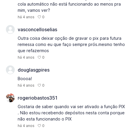
cola automático não está funcionando ao menos pra
mim, vamos ver?
0
há 4 anos
vasconcelloselias
Outra coisa deixar opção de gravar o pix para futura
remessa como eu que faço sempre prós.mesmo tenho
que refazermos
0
há 4 anos
douglasgpires
Boooa!
0
há 4 anos
rogeriobastos351
Gostaria de saber quando vai ser ativado a função PIX
. Não estou recebendo depósitos nesta conta porque
não esta funcionando o PIX
0
há 4 anos