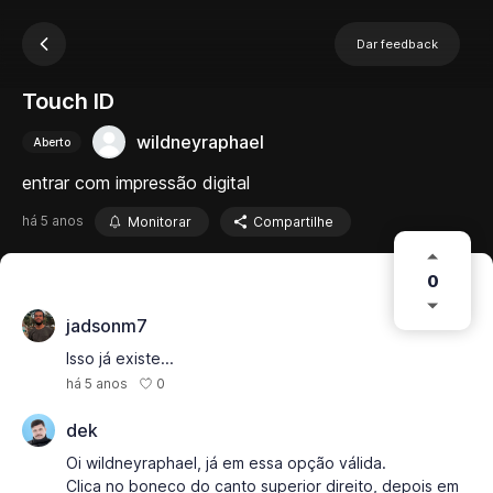
Dar feedback
Touch ID
wildneyraphael
Aberto
entrar com impressão digital
há 5 anos
Monitorar
Compartilhe
0
jadsonm7
Isso já existe...
0
há 5 anos
dek
Oi wildneyraphael, já em essa opção válida.
Clica no boneco do canto superior direito, depois em