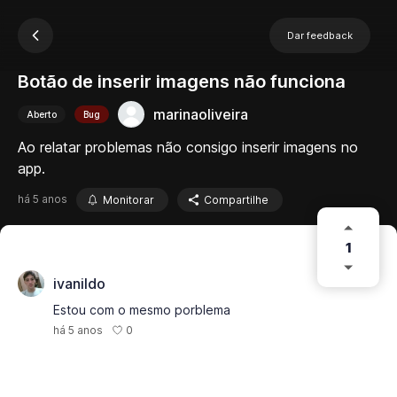
Dar feedback
Botão de inserir imagens não funciona
marinaoliveira
Aberto
Bug
Ao relatar problemas não consigo inserir imagens no
app.
há 5 anos
Monitorar
Compartilhe
1
ivanildo
Estou com o mesmo porblema
0
há 5 anos