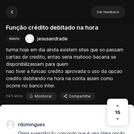
Dar feedback
Função crédito debitado na hora
jesusandrade
Aberto
turma hoje em dia ainda existem sites que so passam
cartao de credito, entao seria muitooo bacana se
disponibilizassem para quem
nao tiver a funcao credito aprovada o uso da opcao
credito debitando na hora na conta assim como
ocorre no banco inter.
há 5 anos
Monitorar
Compartilhe
15
rdomingues
Ótima sugestão! Eu concordo que é uma ótima opção