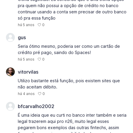
pra quem não possui a opção de crédito no banco
continuar usando a conta sem precisar de outro banco
só pra essa função
0
há 5 anos
gus
Seria ótimo mesmo, poderia ser como um cartão de
crédito pré pago, saindo do Spaces!
0
há 5 anos
vitorvilas
Utilizo bastante está função, pois existem sites que
não aceitam débito.
0
há 4 anos
bfcarvalho2002
É uma ideia que eu curti no banco inter também e seria
legal trazerem aqui pro n26, muito legal esses
pegarem bons exemplos das outras fintechs, assim