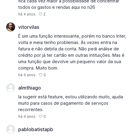
fica cada vez maior a possibilidade de concentrar
todos os gastos e rendas aqui no n26
2
há 4 anos
vitorvilas
É sim uma função interessante, porém no banco Inter,
volta e meia tenho problemas. Às vezes entra na
fatura e não debita da conta. Não pedi análise de
crédito por já ter cartão em outras intituições. Mas é
uma função que devolve um pequeno valor da sua
compra. Muito bom.
0
há 4 anos
almthiago
Ia sugerir está feature, estou utilizando muito, ajuda
muito para casos de pagamento de serviços
recorrentes.
0
há 4 anos
pablobatistapb