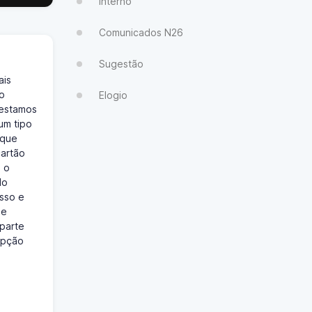
Interno
Comunicados N26
Sugestão
ais
do
Elogio
 estamos
um tipo
 que
cartão
é o
do
sso e
ue
parte
opção