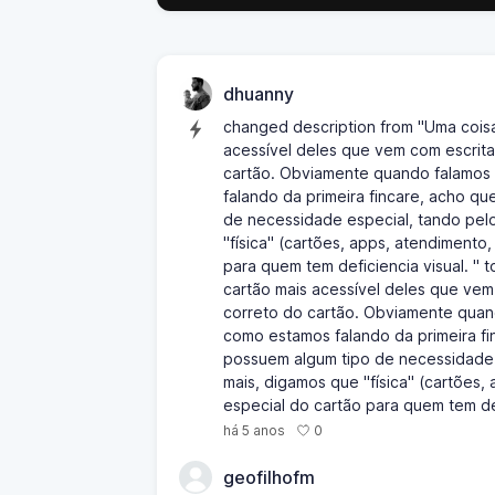
dhuanny
changed description from "Uma coisa q
acessível deles que vem com escritas
cartão. Obviamente quando falamos 
falando da primeira fincare, acho q
de necessidade especial, tando pel
"física" (cartões, apps, atendiment
para quem tem deficiencia visual. " t
cartão mais acessível deles que vem 
correto do cartão. Obviamente quand
como estamos falando da primeira fi
possuem algum tipo de necessidade 
mais, digamos que "física" (cartões
especial do cartão para quem tem def
0
há 5 anos
geofilhofm