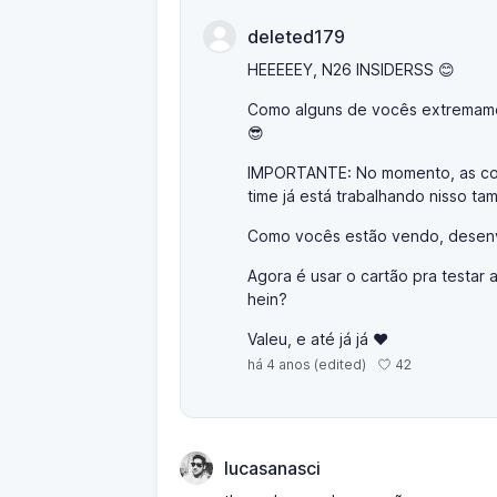
deleted179
HEEEEEY, N26 INSIDERSS 😊
Como alguns de vocês extremament
😎
IMPORTANTE: No momento, as com
time já está trabalhando nisso t
Como vocês estão vendo, desenvo
Agora é usar o cartão pra testar 
hein?
Valeu, e até já já ♥
42
há 4 anos
(edited)
lucasanasci