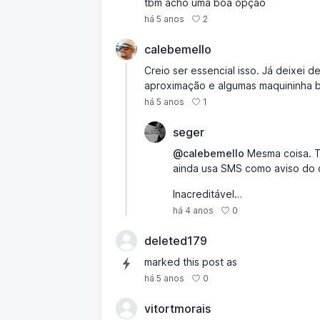
tbm acho uma boa opção
2
há 5 anos
calebemello
Creio ser essencial isso. Já deixei 
aproximação e algumas maquininha bi
1
há 5 anos
seger
@calebemello
Mesma coisa. T
ainda usa SMS como aviso do c
Inacreditável…
0
há 4 anos
deleted179
marked this post as
0
há 5 anos
vitortmorais