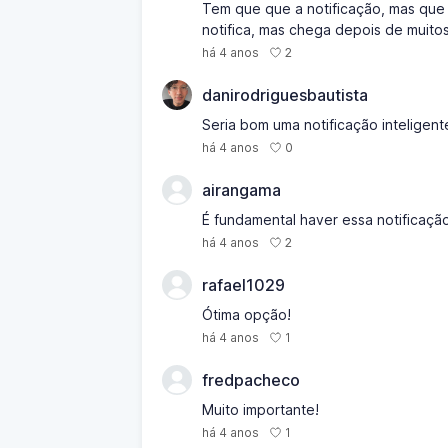
Tem que que a notificação, mas que 
notifica, mas chega depois de muitos
2
há 4 anos
danirodriguesbautista
Seria bom uma notificação inteligent
0
há 4 anos
airangama
É fundamental haver essa notificaç
2
há 4 anos
rafael1029
Ótima opção!
1
há 4 anos
fredpacheco
Muito importante!
1
há 4 anos