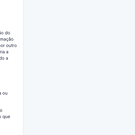
ão do
ormação
por outro
ria a
ado a
a ou
ão
o que