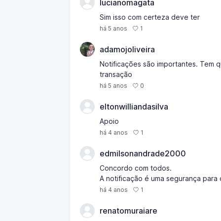
lucianomagata
Sim isso com certeza deve ter
1
há 5 anos
adamojoliveira
Notificações são importantes. Tem 
transação
0
há 5 anos
eltonwilliandasilva
Apoio
1
há 4 anos
edmilsonandrade2000
Concordo com todos.
A notificação é uma segurança para 
1
há 4 anos
renatomuraiare