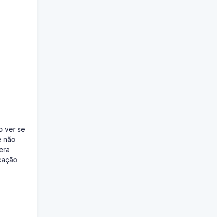
p ver se
e não
era
icação