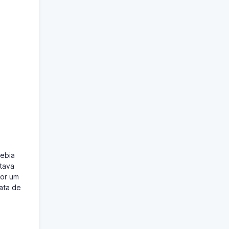
cebia
stava
por um
ata de