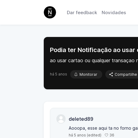
Dar feedback
Novidades
Podia ter Notificação ao usar
ao usar cartao ou qualquer transaçao
há 5 anos
Monitorar
Compartilhe
deleted89
Aooopa, esse aqui ta no forno gale
36
há 5 anos
(edited)