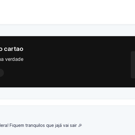
 o cartao
 na verdade
ra! Fiquem tranquilos que jajá vai sair 🎉