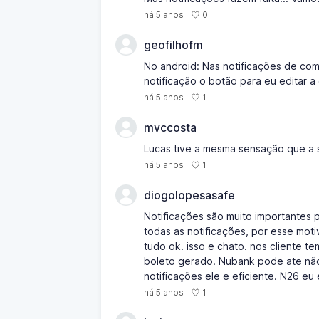
0
há 5 anos
geofilhofm
No android: Nas notificações de com
notificação o botão para eu editar a
1
há 5 anos
mvccosta
Lucas tive a mesma sensação que a s
1
há 5 anos
diogolopesasafe
Notificações são muito importantes 
todas as notificações, por esse moti
tudo ok. isso e chato. nos cliente t
boleto gerado. Nubank pode ate não 
notificações ele e eficiente. N26 eu
1
há 5 anos