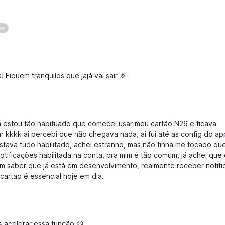
to
 Fiquem tranquilos que jajá vai sair 🎉
 já estou tão habituado que comecei usar meu cartão N26 e ficava
r kkkk ai percebi que não chegava nada, ai fui até as config do ap
estava tudo habilitado, achei estranho, mas não tinha me tocado qu
tificações habilitada na conta, pra mim é tão comum, já achei que 
em saber que já está em desenvolvimento, realmente receber notif
cartao é essencial hoje em dia.
s acelerar essa função 😃