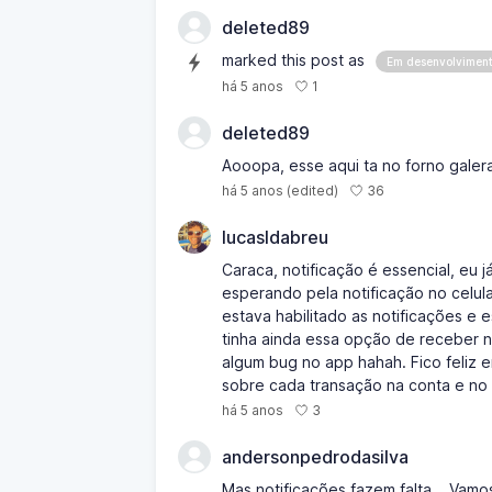
deleted89
marked this post as
Em desenvolvimen
1
há 5 anos
deleted89
Aooopa, esse aqui ta no forno galera!
36
há 5 anos
(edited)
lucasldabreu
Caraca, notificação é essencial, eu
esperando pela notificação no celula
estava habilitado as notificações e 
tinha ainda essa opção de receber no
algum bug no app hahah. Fico feliz 
sobre cada transação na conta e no 
3
há 5 anos
andersonpedrodasilva
Mas notificações fazem falta... Vamo