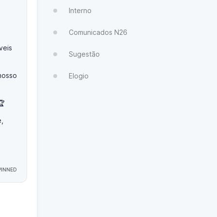
Interno
Comunicados N26
veis
Sugestão
nosso
Elogio
🏆
e,