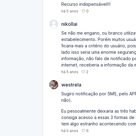
Recurso indispensável!!!
0
há 5 anos
nikollai
Se não me engano, ou branco utiliza
estabelecimento. Porém muitos usuár
ficaria mais a critério do usuário, p
lado isso seria uma enorme seguranç
informação, não falo de notificado p
internet, receberia a informação da
2
há 5 anos
westrela
Sugiro notificação por SMS, pelo APP
não).
Eu pessoalmente deixaria as três ha
consiga acesso a essas 3 formas de
tem algo estranho acontecendo com
6
há 5 anos