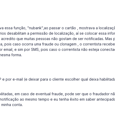
va essa função, "nubank",ao passar o cartão , mostrava a localizaç
ios desabilitam a permissão de localização, aí se colocar essa inf
ois acredito que muitas pessoas não gostam de ser notificadas. Mas 
a, pois caso ocorra uma fraude ou clonagem , o correntista recebe
or email, e sim por SMS, pois caso o correntista não esteja conect
 mesma forma.
 e por e-mail (e deixar para o cliente escolher qual deixa habilitad
bilitadas, em caso de eventual fraude, pode ser que o fraudador n
 notificação ao mesmo tempo e eu tenha êxito em saber antecipad
 minha conta.