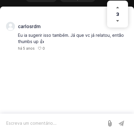
3
carlosrdm
Eu ia sugerir isso também. Já que vc já relatou, então
thumbs up 👍
0
há 5 anos
Entrar
Nós usamos o Sleekplan