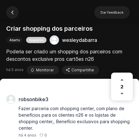
Dar feedback
Criar shopping dos parceiros
wesleydabarra
Aberto
Sugestão
Poderia ser criado um shopping dos parceiros com
descontos exclusive pros cartões n26
há 5 anos
Monitorar
Compartilhe
2
robsonbike3
Fazer parceria com shopping center, com plano de
benefícios para os clientes n26 e os lojistas de
shopping center,. Benefício exclusivos para shopping
center.
0
há 4 anos