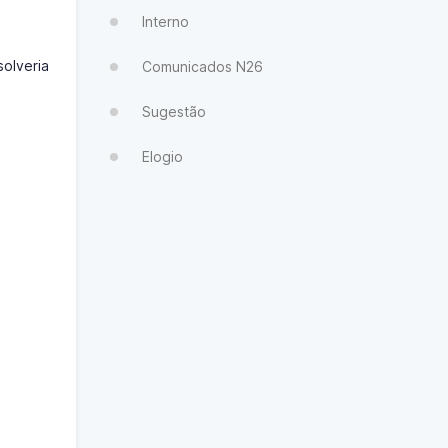
Interno
solveria
Comunicados N26
Sugestão
Elogio
s