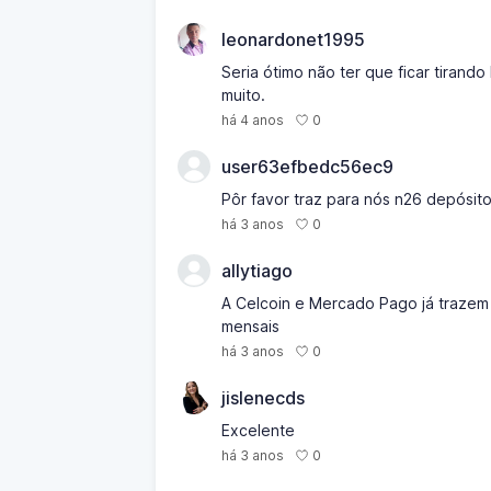
leonardonet1995
Seria ótimo não ter que ficar tirand
muito.
0
há 4 anos
user63efbedc56ec9
Pôr favor traz para nós n26 depósit
0
há 3 anos
allytiago
A Celcoin e Mercado Pago já trazem 
mensais
0
há 3 anos
jislenecds
Excelente
0
há 3 anos