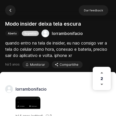
Dar feedback
Modo insider deixa tela escura
lorrambonifacio
Aberto
Sugestão
quando entro na tela de insider, eu nao consigo ver a
tela do celular como hora, conexao e bateria, preciso
sair do aplicativo e volta. iphone xr
há 5 anos
Monitorar
Compartilhe
2
lorrambonifacio
0
há 5 anos
(edited)