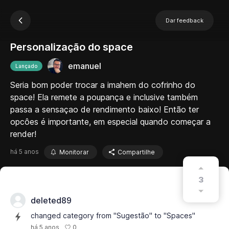
Dar feedback
Personalização do space
emanuel
Lançado
Seria bom poder trocar a imahem do cofrinho do
space! Ela remete a poupança e inclusive também
passa a sensaçao de rendimento baixo! Então ter
opcôes é importante, em especial quando começar a
render!
há 5 anos
Monitorar
Compartilhe
3
deleted89
changed category from "Sugestão" to "Spaces"
0
há 5 anos