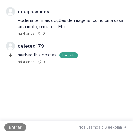
douglasnunes
Poderia ter mais opções de imagens, como uma casa,
uma moto, um iate... Etc.
0
há 4 anos
deleted179
marked this post as
Lançado
0
há 4 anos
Entrar
Nós usamos o Sleekplan