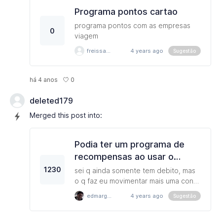
Programa pontos cartao
programa pontos com as empresas
0
viagem
freissantos
4 years ago
Sugestão
0
há 4 anos
deleted179
Merged this post into:
Podia ter um programa de
recompensas ao usar o
cartão N26
1230
sei q ainda somente tem debito, mas
o q faz eu movimentar mais uma conta
é se tem cartao de credito q pontua.
edmargomes
4 years ago
Sugestão
afinal recebemos de volta uma % que
podemos converter em uma viagem