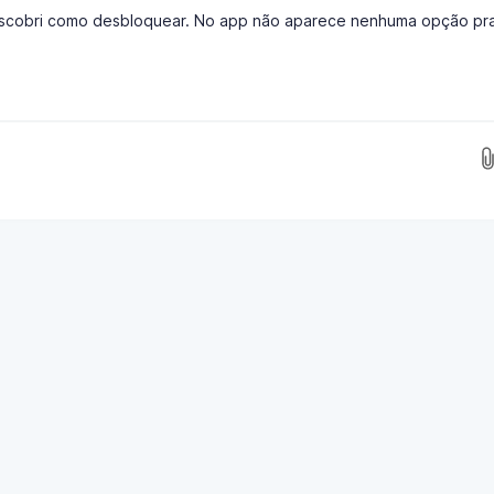
escobri como desbloquear. No app não aparece nenhuma opção pra
Insira as imagens aqui...