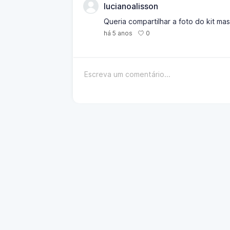
lucianoalisson
Queria compartilhar a foto do kit m
0
há 5 anos