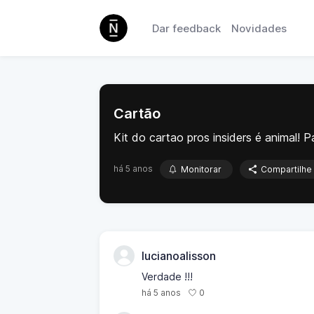
Dar feedback
Novidades
Cartão
Kit do cartao pros insiders é animal! P
há 5 anos
Monitorar
Compartilhe
lucianoalisson
Verdade !!!
0
há 5 anos