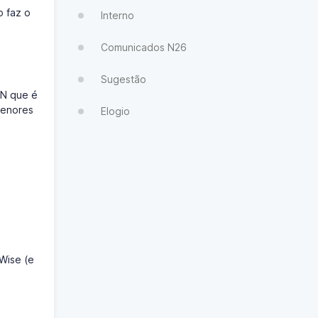
o faz o
Interno
Comunicados N26
Sugestão
NN que é
menores
Elogio
Wise (e