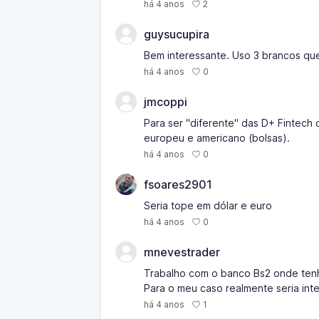
2
há 4 anos
guysucupira
Bem interessante. Uso 3 brancos que
0
há 4 anos
jmcoppi
Para ser "diferente" das D+ Fintech 
europeu e americano (bolsas).
0
há 4 anos
fsoares2901
Seria tope em dólar e euro
0
há 4 anos
mnevestrader
Trabalho com o banco Bs2 onde ten
Para o meu caso realmente seria int
1
há 4 anos