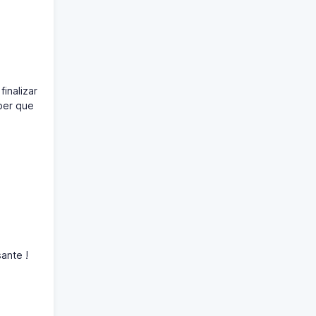
inalizar
ber que
ante !