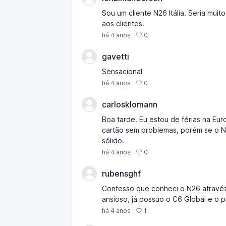
Sou um cliente N26 Itália. Seria mui
aos clientes.
0
há 4 anos
gavetti
Sensacional
0
há 4 anos
carlosklomann
Boa tarde. Eu estou de férias na Eu
cartão sem problemas, porém se o N2
sólido.
0
há 4 anos
rubensghf
Confesso que conheci o N26 atravéz
ansioso, já possuo o C6 Global e o pl
1
há 4 anos