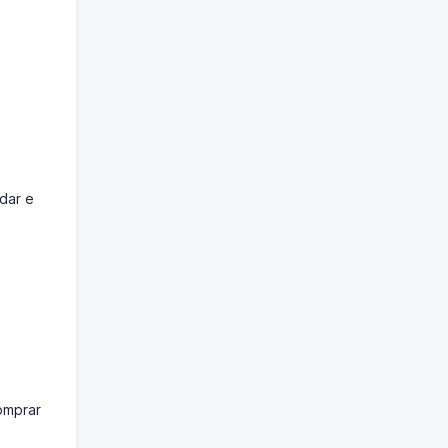
idar e
omprar