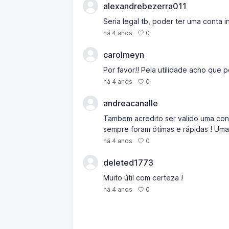
alexandrebezerra011
Seria legal tb, poder ter uma conta 
0
há 4 anos
carolmeyn
Por favor!! Pela utilidade acho que
0
há 4 anos
andreacanalle
Tambem acredito ser valido uma conta
sempre foram ótimas e rápidas ! Uma
0
há 4 anos
deleted1773
Muito útil com certeza !
0
há 4 anos