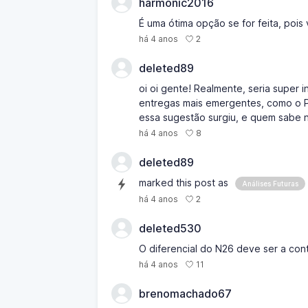
harmonic2016
É uma ótima opção se for feita, pois v
2
há 4 anos
deleted89
oi oi gente! Realmente, seria super 
entregas mais emergentes, como o Pi
essa sugestão surgiu, e quem sabe n
8
há 4 anos
deleted89
marked this post as
Análises Futuras
2
há 4 anos
deleted530
O diferencial do N26 deve ser a cont
11
há 4 anos
brenomachado67