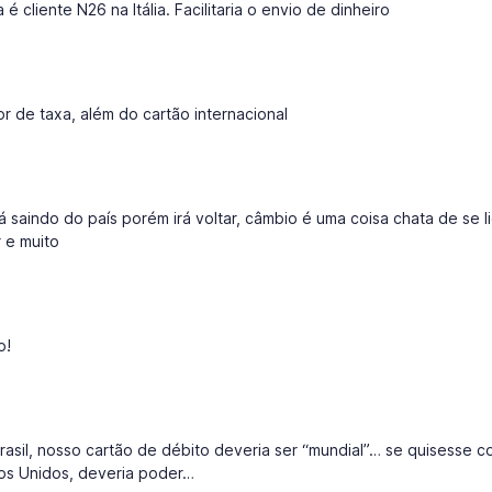
 é cliente N26 na Itália. Facilitaria o envio de dinheiro
r de taxa, além do cartão internacional
 saindo do país porém irá voltar, câmbio é uma coisa chata de se l
r e muito
o!
asil, nosso cartão de débito deveria ser “mundial”… se quisesse c
os Unidos, deveria poder…