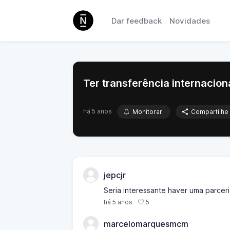
Dar feedback
Novidades
Ter transferência internacion
há 5 anos
Monitorar
Compartilhe
jepcjr
Seria interessante haver uma parceri
5
há 5 anos
marcelomarquesmcm