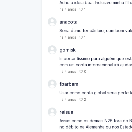
Acho a ideia boa. Inclusive minha filha
1
há 4 anos
anacota
Seria ótimo ter câmbio, com bom valo
1
há 4 anos
gomisk
Importantíssimo para alguém que está
com um conta internacional irá ajuda
0
há 4 anos
fbarbam
Usar como conta global seria perfeit
2
há 4 anos
reisuel
Assim como os demais N26 fora do Br
no débito na Alemanha ou nos Estad