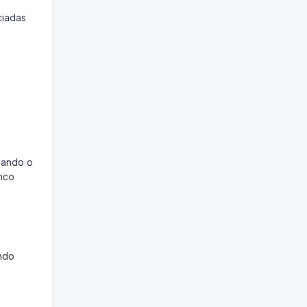
ciadas
sando o
nco
ndo