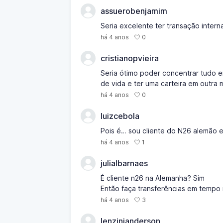
assuerobenjamim
Seria excelente ter transação intern
0
há 4 anos
cristianopvieira
Seria ótimo poder concentrar tudo e
de vida e ter uma carteira em outra
0
há 4 anos
luizcebola
Pois é… sou cliente do N26 alemão e 
1
há 4 anos
julialbarnaes
É cliente n26 na Alemanha? Sim
Então faça transferências em tempo 
3
há 4 anos
lenzinianderson