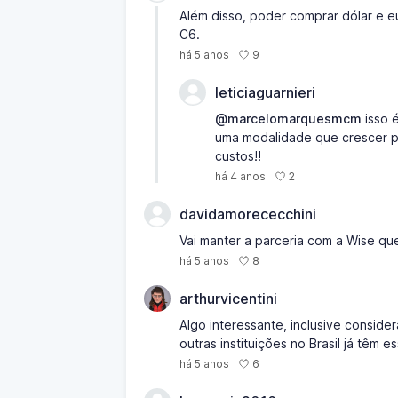
Além disso, poder comprar dólar e eu
C6.
9
há 5 anos
leticiaguarnieri
@marcelomarquesmcm
isso 
uma modalidade que crescer po
custos!!
2
há 4 anos
davidamorececchini
Vai manter a parceria com a Wise q
8
há 5 anos
arthurvicentini
Algo interessante, inclusive consid
outras instituições no Brasil já têm e
6
há 5 anos