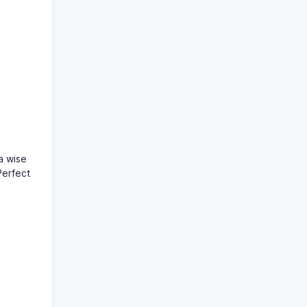
a wise
Perfect