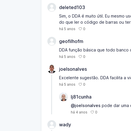
deleted103
Sim, o DDA é muito útil. Eu mesmo u
do que ler o código de barras ou te
0
há 5 anos
geofilhofm
DDA função básica que todo banco d
0
há 5 anos
joelsonalves
Excelente sugestão. DDA facilita a 
0
há 5 anos
lj81cunha
@joelsonalves
pode dar uma 
0
há 4 anos
wady