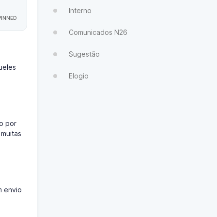
Interno
Comunicados N26
Sugestão
ueles
Elogio
o por
 muitas
m envio