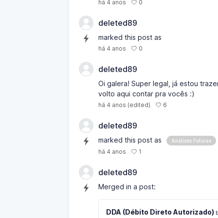
0
há 4 anos
deleted89
marked this post as
0
há 4 anos
deleted89
Oi galera! Super legal, já estou tra
volto aqui contar pra vocês :)
6
há 4 anos
(edited)
deleted89
marked this post as
Análises Futuras
1
há 4 anos
deleted89
Merged in a post:
DDA (Débito Direto Autorizado)
b