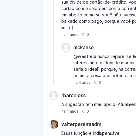
sua dívida de cartão-de-crédito, voc
cartão com o saldo em conta corrent
em aberto como se você não tivesse 
baixado como pago, porque você pod
limite).
0
há 4 anos
alckanso
@westrela
nunca reparei se fi
interessante a ideia de marca
seria o ideal) porque, na corr
primeira coisa que notei foi 
0
há 4 anos
rbarceloss
A sugestão tem meu apoio. Atualment
0
há 4 anos
valterpereiraadm
Essas função e indispensável