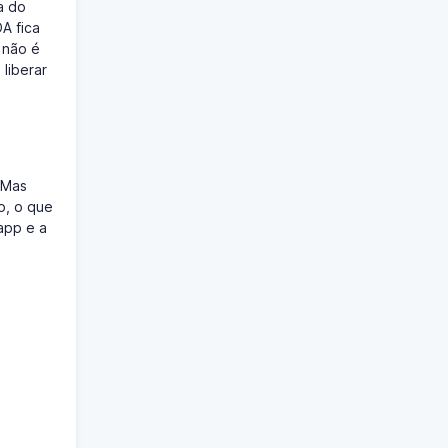
a do
A fica
 não é
liberar
. Mas
o, o que
app e a