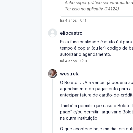
Acho super prático ser informado 
Ter isso no aplicativ (14124)
1
há 4 anos
eliocastro
Essa funcionalidade é muito útil pa
tempo é copiar (ou ler) código de b
autorizar o agendamento.
0
há 4 anos
westrela
O Boleto DDA a vencer já poderia ap
agendamento do pagamento para a da
antecipar fatura de cartão-de-crédit
Também permitir que caso o Boleto D
pago" e/ou permitir "arquivar o Bol
na outra instituição.
O que acontece hoje em dia, em outr