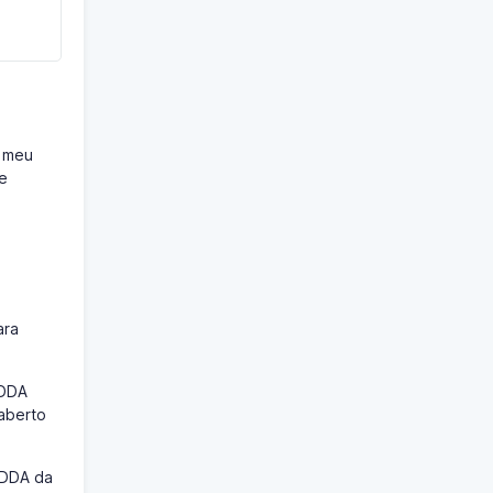
o meu
de
ara
 DDA
 aberto
 DDA da