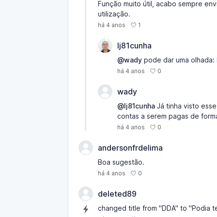
Função muito útil, acabo sempre env
utilização.
1
há 4 anos
lj81cunha
@wady
pode dar uma olhada:
0
há 4 anos
wady
@lj81cunha
Já tinha visto esse
contas a serem pagas de forma 
0
há 4 anos
andersonfrdelima
Boa sugestão.
0
há 4 anos
deleted89
changed title from "DDA" to "Podia t