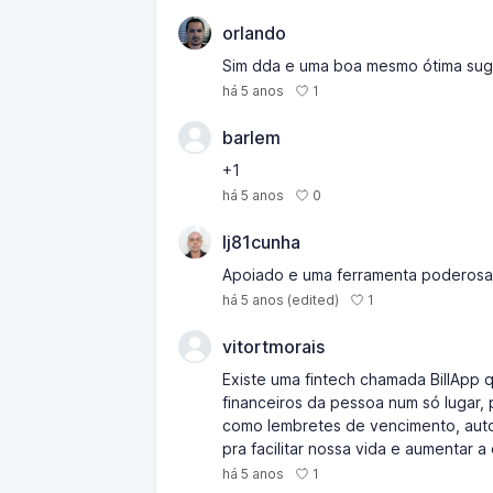
orlando
Sim dda e uma boa mesmo ótima su
1
há 5 anos
barlem
+1
0
há 5 anos
lj81cunha
Apoiado e uma ferramenta poderosa
1
há 5 anos
(edited)
vitortmorais
Existe uma fintech chamada BillApp 
financeiros da pessoa num só lugar,
como lembretes de vencimento, auto
pra facilitar nossa vida e aumentar a
1
há 5 anos