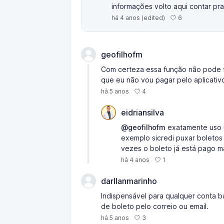
informações volto aqui contar pra
6
há 4 anos
(edited)
geofilhofm
Com certeza essa função não pode f
que eu não vou pagar pelo aplicativ
4
há 5 anos
eidriansilva
@geofilhofm
exatamente uso 
exemplo sicredi puxar boletos 
vezes o boleto já está pago m
1
há 4 anos
darllanmarinho
Indispensável para qualquer conta 
de boleto pelo correio ou email.
3
há 5 anos