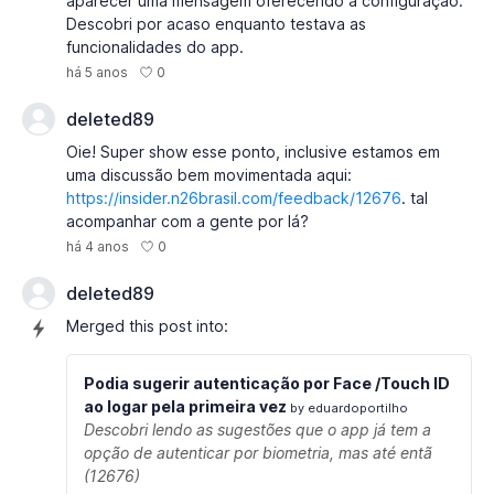
aparecer uma mensagem oferecendo a configuração.
Descobri por acaso enquanto testava as
funcionalidades do app.
0
há 5 anos
deleted89
Oie! Super show esse ponto, inclusive estamos em
uma discussão bem movimentada aqui:
https://insider.n26brasil.com/feedback/12676
. tal
acompanhar com a gente por lá?
0
há 4 anos
deleted89
Merged this post into:
Podia sugerir autenticação por Face /Touch ID
ao logar pela primeira vez
by eduardoportilho
Descobri lendo as sugestões que o app já tem a
opção de autenticar por biometria, mas até entã
(12676)