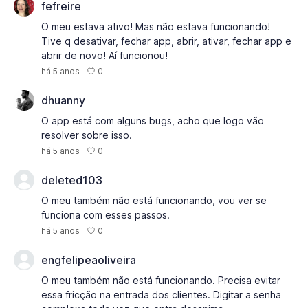
fefreire
O meu estava ativo! Mas não estava funcionando!
Tive q desativar, fechar app, abrir, ativar, fechar app e
abrir de novo! Aí funcionou!
0
há 5 anos
dhuanny
O app está com alguns bugs, acho que logo vão
resolver sobre isso.
0
há 5 anos
deleted103
O meu também não está funcionando, vou ver se
funciona com esses passos.
0
há 5 anos
engfelipeaoliveira
O meu também não está funcionando. Precisa evitar
essa fricção na entrada dos clientes. Digitar a senha