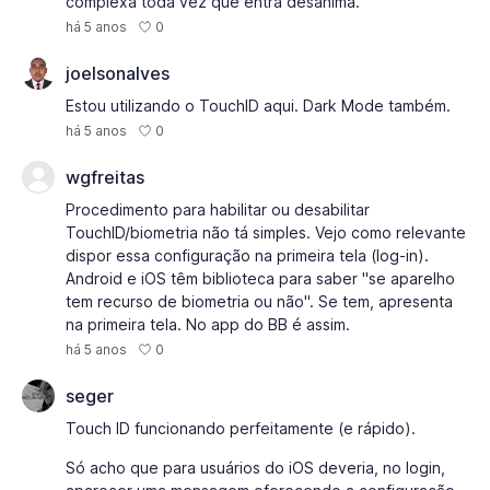
complexa toda vez que entra desanima.
0
há 5 anos
joelsonalves
Estou utilizando o TouchID aqui. Dark Mode também.
0
há 5 anos
wgfreitas
Procedimento para habilitar ou desabilitar
TouchID/biometria não tá simples. Vejo como relevante
dispor essa configuração na primeira tela (log-in).
Android e iOS têm biblioteca para saber "se aparelho
tem recurso de biometria ou não". Se tem, apresenta
na primeira tela. No app do BB é assim.
0
há 5 anos
seger
Touch ID funcionando perfeitamente (e rápido).
Só acho que para usuários do iOS deveria, no login,