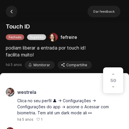
Dar feedback
Touch ID
fefreire
Fechado
Sugestão
podiam liberar a entrada por touch id!
facilita muito!
há 5 anos
Monitorar
Compartilhe
50
westrela
Clica no seu perfil 👤 -> Configurações ->
Configurações do app -> acione o Acessar com
biometria. Tem até um dark mode ali 👀
1
há 5 anos